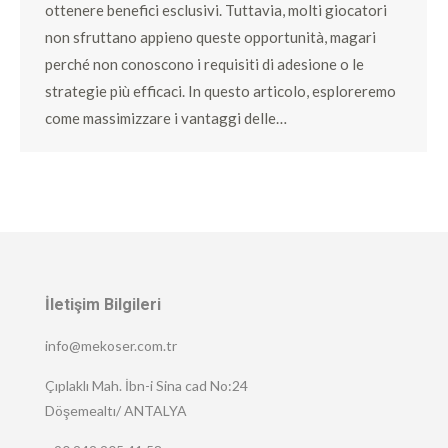
ottenere benefici esclusivi. Tuttavia, molti giocatori
non sfruttano appieno queste opportunità, magari
perché non conoscono i requisiti di adesione o le
strategie più efficaci. In questo articolo, esploreremo
come massimizzare i vantaggi delle…
İletişim Bilgileri
info@mekoser.com.tr
Çıplaklı Mah. İbn-i Sina cad No:24
Döşemealtı/ ANTALYA