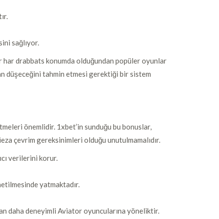
ır.
ini sağlıyor.
dır har drabbats konumda olduğundan popüler oyunlar
an düşeceğini tahmin etmesi gerektiği bir sistem
 etmeleri önemlidir. 1xbet’in sunduğu bu bonuslar,
pieza çevrim gereksinimleri olduğu unutulmamalıdır.
ı verilerini korur.
netilmesinde yatmaktadır.
an daha deneyimli Aviator oyuncularına yöneliktir.