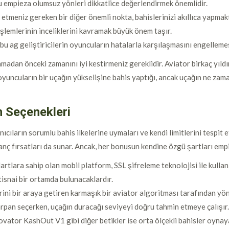
 empieza olumsuz yönleri dikkatlice değerlendirmek önemlidir.
 etmeniz gereken bir diğer önemli nokta, bahislerinizi akıllıca yapmakt
lemlerinin inceliklerini kavramak büyük önem taşır.
bu ag geliştiricilerin oyuncuların hatalarla karşılaşmasını engellemes
adan önceki zamanını iyi kestirmeniz gereklidir. Aviator birkaç yıl
yuncuların bir uçağın yükselişine bahis yaptığı, ancak uçağın ne zam
n Seçenekleri
nıcıların sorumlu bahis ilkelerine uymaları ve kendi limitlerini tespit
zanç fırsatları da sunar. Ancak, her bonusun kendine özgü şartları em
tlara sahip olan mobil platform, SSL şifreleme teknolojisi ile kullanıc
tisnai bir ortamda bulunacaklardır.
ini bir araya getiren karmaşık bir aviator algoritması tarafından yö
arpan seçerken, uçağın duracağı seviyeyi doğru tahmin etmeye çalışır.
ovator KashOut V1 gibi diğer betikler ise orta ölçekli bahisler oynay