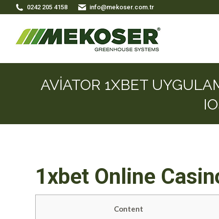
0242 205 4158
info@mekoser.com.tr
AVIATOR 1XBET UYGULAM
I
1xbet Online Casin
Content