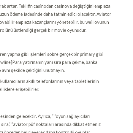
k artar. Teklifin casinodan casinoya değiştiğini empieza
uzun ödeme iadesinde daha tatmin edici olacaktır. Aviator
 koyabilir empieza kazançlarını yönetebilir, bu weil oyunun
 rolünü üstlendiği gerçek bir movie oyunudur.
fren yapma gibi işlemleri sobre gerçek bir primary gibi
newline]Para yatırmanın yanı sıra para çekme, banka
e aynı şekilde çektiğini unutmayın.
ullanıcıların akıllı telefonlarının veya tabletlerinin
liklere erişebilirler.
sinden gelecektir. Ayrıca, ” “oyun sağlayıcıları
sıra,” “aviator püf noktaları arasında dikkat etmeniz
nızı önceden belirleyerek daha kontrollü oyunlar