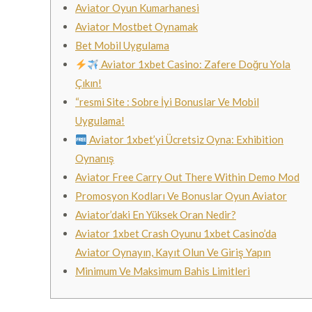
Aviator Oyun Kumarhanesi
Aviator Mostbet Oynamak
Bet Mobil Uygulama
Aviator 1xbet Casino: Zafere Doğru Yola
Çıkın!
“resmi Site ️: Sobre İyi Bonuslar Ve Mobil
Uygulama!
Aviator 1xbet’yi Ücretsiz Oyna: Exhibition
Oynanış
Aviator Free Carry Out There Within Demo Mod
Promosyon Kodları Ve Bonuslar Oyun Aviator
Aviator’daki En Yüksek Oran Nedir?
Aviator 1xbet Crash Oyunu 1xbet Casino’da
Aviator Oynayın, Kayıt Olun Ve Giriş Yapın
Minimum Ve Maksimum Bahis Limitleri