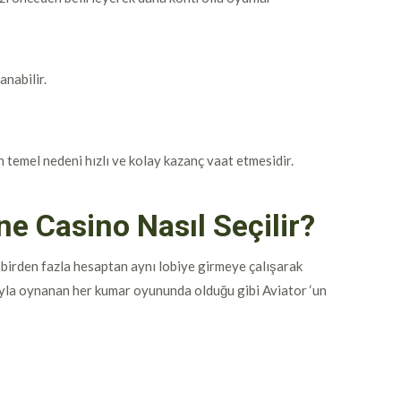
anabilir.
 temel nedeni hızlı ve kolay kazanç vaat etmesidir.
ne Casino Nasıl Seçilir?
i birden fazla hesaptan aynı lobiye girmeye çalışarak
rayla oynanan her kumar oyununda olduğu gibi Aviator ‘un