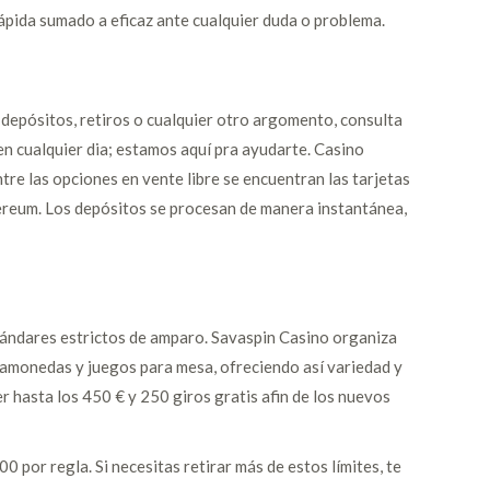
rápida sumado a eficaz ante cualquier duda o problema.
a depósitos, retiros o cualquier otro argomento, consulta
n cualquier dia; estamos aquí pra ayudarte. Casino
tre las opciones en vente libre se encuentran las tarjetas
hereum. Los depósitos se procesan de manera instantánea,
estándares estrictos de amparo. Savaspin Casino organiza
gamonedas y juegos para mesa, ofreciendo así variedad y
 hasta los 450 € y 250 giros gratis afin de los nuevos
 por regla. Si necesitas retirar más de estos límites, te