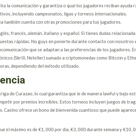
ilita la comunicación y garantiza o qual los jugadores reciban ayuda 
ivos, incluyendo campeonatos, ligas y torneos internacionales.
nea también cuenta con otras promociones para tus jugadores.
glés, francés, alemán, italiano y español. Si tienes dudas relacionad
uestas rápidas. No guys en ponerte durante contacto con nosotros e
ncomunicación que se adaptan a las preferencias de los jugadores. En
rónicos (Skrill, Neteller) sumado a criptomonedas como Bitcoin y Et
horas, dependiendo del método utilizado.
encia
ntriga de Curazao, lo cual garantiza que ie de manera lawful y bajo 
mpetir por premios increíbles. Estos torneos incluyen juegos de tra
s. Casino ofrece un bono de bienvenida cuantioso que puede aparecer
ue el máximo es de €1, 000 por día, €3, 000 durante semana y €10, 000