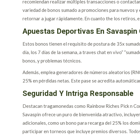
recomiendan realizar múltiples transacciones o contactar
variedad de bonos sumado a promociones para nuevos y e
retornar a jugar rápidamente. En cuanto the los retiros, 
Apuestas Deportivas En Savaspin
Estos bonos tienen el requisito de postura de 35x sumado 
día, los 7 días de la semana, a traves chat en vivo” “sum
bonos, y problemas técnicos.
Además, emplea generadores de números aleatorios (RNG)
25% en pérdidas netas. Este pase se acredita automática
Seguridad Y Intriga Responsable
Destacan tragamonedas como Rainbow Riches Pick n Combin
Savaspin ofrece un puro de bienvenida atractivo, incluye
adicionales, como un bono para recarga del 25% los dom
participar en torneos que incluye premios diversos. Todo