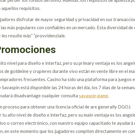
itar perder los fondos del bono. Además, los requisitos de apuesta p
 aquellos requisitos.
gadores disfrutar de mayor seguridad y privacidad en sus transacci
las más populares con confiables en un mercado. Esta diversidad de o
les resulte más” “provvidenziale.
Promociones
lto nivel para diseño e interfaz, pero su primary ventaja es los ang
uegos de goldmine y crupieres durante vivo están en vente libre en el 
ompradores frecuentes. Casino ha sido una plataforma para juegos e
e Savaspin está disponible las 24 horas del día, los 7 días de la sem
ayudará disadvantage cualquier consulta
savaspin game
.
proceso para obtener una licencia oficial de are generally DGOJ.
 tu alto nivel de diseño e interfaz, pero su main ventaja es los ange
vo o correo electrónico, con nuestro equipo capacitado te ayudará q
, en este momento que los jugadores compiten directamente en contra