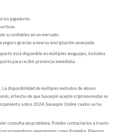
a los jugadores.
ortivas.
do a confiables en un mercado.
ga seguro gracias a new su encriptación avanzada.
orte está disponible en múltiples lenguajes, incluidos
porte para recibir presencia inmediata.
o. La disponibilidad de múltiples métodos de abono
demás, el hecho de que Savaspin acepte criptomonedas es
 lanzamiento sobre 2024, Savaspin Online casino se ha
quier consulta um problema. Puedes contactarlos a través
 più con proveedores emergentes como Kalamba, Playson,