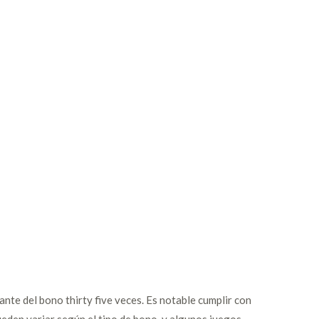
nte del bono thirty five veces. Es notable cumplir con