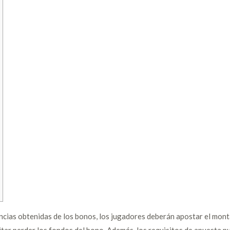
cias obtenidas de los bonos, los jugadores deberán apostar el monta