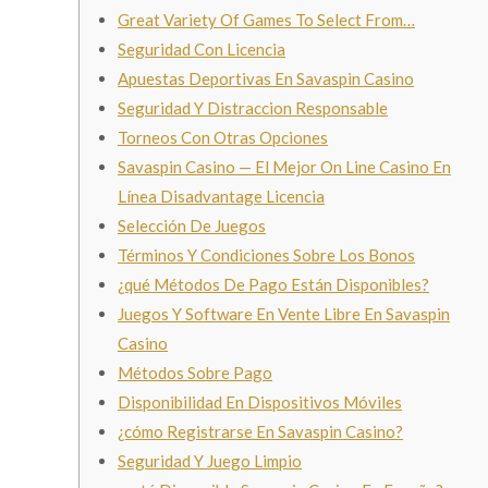
Great Variety Of Games To Select From…
Seguridad Con Licencia
Apuestas Deportivas En Savaspin Casino
Seguridad Y Distraccion Responsable
Torneos Con Otras Opciones
Savaspin Casino — El Mejor On Line Casino En
Línea Disadvantage Licencia
Selección De Juegos
Términos Y Condiciones Sobre Los Bonos
¿qué Métodos De Pago Están Disponibles?
Juegos Y Software En Vente Libre En Savaspin
Casino
Métodos Sobre Pago
Disponibilidad En Dispositivos Móviles
¿cómo Registrarse En Savaspin Casino?
Seguridad Y Juego Limpio