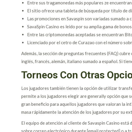
Entre sus tragamonedas más populares ze encuentra
El sitio ofrece una tableta de búsqueda por título de d
Las promociones en Savaspin son variadas sumado a c
SavaSpin Casino es leido por su amplia gama de bonos
Entre las criptomonedas aceptadas se encuentran Bitc
Licenciado por el cetro de Curazao con el número sobr
Además, la sección de preguntas frecuentes (FAQ) cubre 
inglés, francés, alemán, italiano sumado a español. Si ti
Torneos Con Otras Opci
Los jugadores también tienen la opción de utilizar trans
permite a los jugadores elegir are generally opción que
gran beneficio para aquellos jugadores que valoran la in
masa rápidamente la atención de los jugadores por su ext
El equipo de atención al cliente de Savaspin Casino está
sobre correo electrónico durante [email protected] o a t