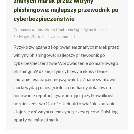
znanych marek przez witryny
phishingowe: najlepszy przewodnik po
cyberbezpieczeństwie
Communications, Video Conferencing
By
mekoser
17 Mayıs 2026
Leave a comment
Ryzyko związane z kopiowaniem znanych marek przez
witryny phishingowe: najlepszy przewodnik po
cyberbezpieczeństwie Wprowadzenie do markowego
phishingu W dzisiejszym cyfrowym ekosystemie
zaufanie jest najcenniejszą walutą. Znane światowe
marki wydają dziesięciolecia i miliardy dolarów na
budowanie reputacji gwarantującej użytkownikowi
bezpieczeństwo i jakość. Jednak to właśnie zaufanie
staje się głównym celem cyberprzestępców. Phishing
oparty na imitacji marki,…