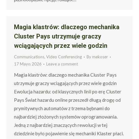
Magia klastrów: dlaczego mechanika
Cluster Pays utrzymuje graczy
wciągających przez wiele godzin
Communications, Video Conferencing
By
mekoser
17 Mayıs 2026
Leave a comment
Magia klastrów: dlaczego mechanika Cluster Pays
utrzymuje graczy wciągających przez wiele godzin
Ewolucja hazardu: od klasycznych linii po erę Cluster
Pays Świat hazardu online przeszedł długą drogę od
prymitywnych automatów z trzema bębnami do
najbardziej złożonych systemów oprogramowania.
Jedną z najbardziej znaczących rewolucji w tej
dziedzinie było pojawienie się mechaniki Klaster płaci.