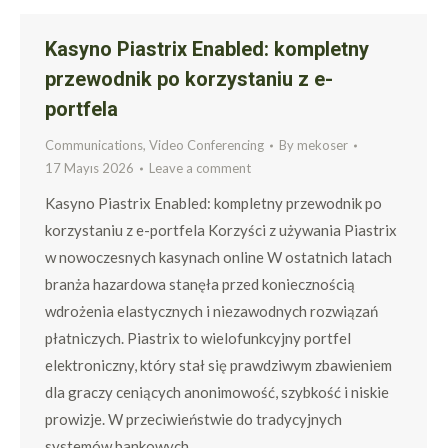
Kasyno Piastrix Enabled: kompletny
przewodnik po korzystaniu z e-
portfela
Communications, Video Conferencing
By
mekoser
17 Mayıs 2026
Leave a comment
Kasyno Piastrix Enabled: kompletny przewodnik po
korzystaniu z e-portfela Korzyści z używania Piastrix
w nowoczesnych kasynach online W ostatnich latach
branża hazardowa stanęła przed koniecznością
wdrożenia elastycznych i niezawodnych rozwiązań
płatniczych. Piastrix to wielofunkcyjny portfel
elektroniczny, który stał się prawdziwym zbawieniem
dla graczy ceniących anonimowość, szybkość i niskie
prowizje. W przeciwieństwie do tradycyjnych
systemów bankowych,…