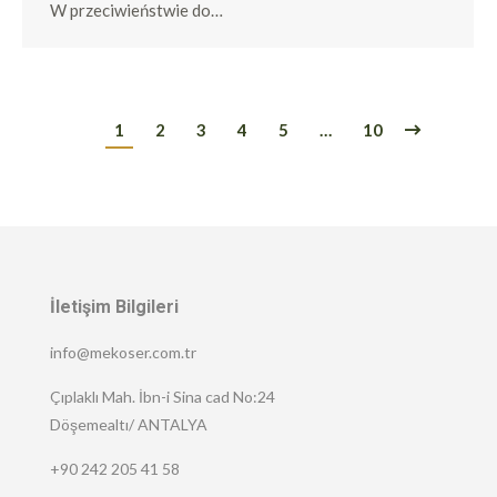
W przeciwieństwie do…
1
2
3
4
5
…
10
İletişim Bilgileri
info@mekoser.com.tr
Çıplaklı Mah. İbn-i Sina cad No:24
Döşemealtı/ ANTALYA
+90 242 205 41 58