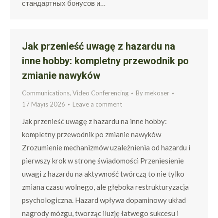
стандартных бонусов и…
Jak przenieść uwagę z hazardu na
inne hobby: kompletny przewodnik po
zmianie nawyków
Communications, Video Conferencing
By
mekoser
17 Mayıs 2026
Leave a comment
Jak przenieść uwagę z hazardu na inne hobby:
kompletny przewodnik po zmianie nawyków
Zrozumienie mechanizmów uzależnienia od hazardu i
pierwszy krok w stronę świadomości Przeniesienie
uwagi z hazardu na aktywność twórczą to nie tylko
zmiana czasu wolnego, ale głęboka restrukturyzacja
psychologiczna. Hazard wpływa dopaminowy układ
nagrody mózgu, tworząc iluzję łatwego sukcesu i