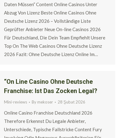
Daten Müssen” Content Online Casinos Unter
Abzug Von Lizenz Beste Online Casinos Ohne
Deutsche Lizenz 2026 – Vollständige Liste
Geprüfter Anbieter Neue On-line Casinos 2026
Für Deutschland, Die Dein Team Empfiehlt Unsere
Top On The Web Casinos Ohne Deutsche Lizenz
2026 Fazit: Ohne Deutsche Lizenz Online Im…
“On Line Casino Ohne Deutsche
Franchise: Ist Das Zocken Legal?
Mini-reviews
By
mekoser
28 Şubat 2026
Online Casino Franchise Deutschland 2026
Therefore Erkennst Du Legale Anbieter,
Unterschiede, Typische Fallstricke Content Fury
Involving Odin Megaways Auswahlkriterien Für