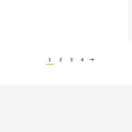
1
2
3
4