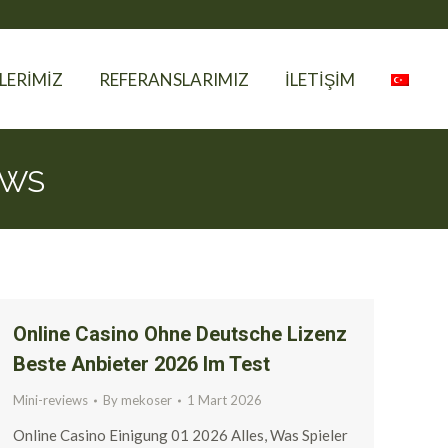
ERIMIZ
REFERANSLARIMIZ
İLETIŞIM
ERIMIZ
REFERANSLARIMIZ
İLETIŞIM
EWS
Online Casino Ohne Deutsche Lizenz
Beste Anbieter 2026 Im Test
Mini-reviews
By
mekoser
1 Mart 2026
Online Casino Einigung 01 2026 Alles, Was Spieler