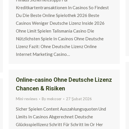
Kreditkartentransaktionen In Casinos So Findest
Du Die Beste Online Spielothek 2026 Beste
Casinos Weniger Deutsche Lizenz Inside 2026
Ohne Limit Spielen Talismania Casino Die
Nützlichsten Spiele In Casinos Ohne Deutsche
Lizenz Fazit: Ohne Deutsche Lizenz Online
Internet Marketing Casino…
Online-casino Ohne Deutsche Lizenz
Chancen & Risiken
Mini-reviews
By
mekoser
27 Şubat 2026
Sicher Spielen Content Auszahlungsquoten Und
Limits In Casinos Abgerechnet Deutsche
Glücksspiellizenz Schritt Für Schritt Im Or Her