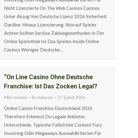
Nicht Lizenzierte On The Web Casinos Casinos
Unter Abzug Von Deutsche Lizenz 2026 Sicherheit
Darüber Hinaus Lizenzierung: Worauf Spieler
Achten Sollten Seriöse Zahlungsmethoden In Der
Online Spielothek Ist Das Spielen Inside Online
Casinos Weniger Deutsche…
“On Line Casino Ohne Deutsche
Franchise: Ist Das Zocken Legal?
Mini-reviews
By
mekoser
27 Şubat 2026
Online Casino Franchise Deutschland 2026
Therefore Erkennst Du Legale Anbieter,
Unterschiede, Typische Fallstricke Content Fury
Involving Odin Megaways Auswahlkriterien Für