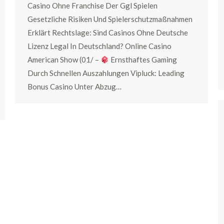
Casino Ohne Franchise Der Ggl Spielen
Gesetzliche Risiken Und Spielerschutzmaßnahmen
Erklärt Rechtslage: Sind Casinos Ohne Deutsche
Lizenz Legal In Deutschland? Online Casino
American Show (01/ –
Ernsthaftes Gaming
Durch Schnellen Auszahlungen Vipluck: Leading
Bonus Casino Unter Abzug…