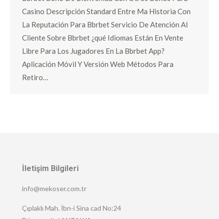
Casino Descripción Standard Entre Ma Historia Con
La Reputación Para Bbrbet Servicio De Atención Al
Cliente Sobre Bbrbet ¿qué Idiomas Están En Vente
Libre Para Los Jugadores En La Bbrbet App?
Aplicación Móvil Y Versión Web Métodos Para
Retiro…
İletişim Bilgileri
info@mekoser.com.tr
Çıplaklı Mah. İbn-i Sina cad No:24