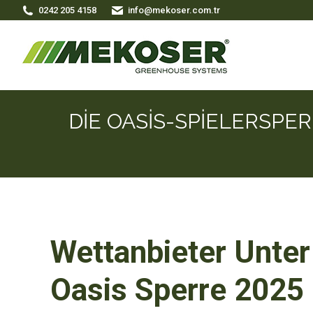
0242 205 4158
info@mekoser.com.tr
DIE OASIS-SPIELERSP
Wettanbieter Unte
Oasis Sperre 2025