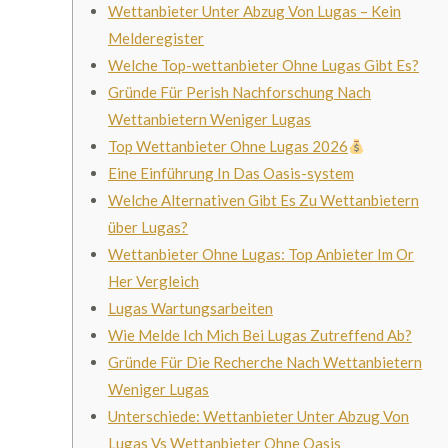
Wettanbieter Unter Abzug Von Lugas – Kein
Melderegister
Welche Top-wettanbieter Ohne Lugas Gibt Es?
Gründe Für Perish Nachforschung Nach
Wettanbietern Weniger Lugas
Top Wettanbieter Ohne Lugas 2026
Eine Einführung In Das Oasis-system
Welche Alternativen Gibt Es Zu Wettanbietern
über Lugas?
Wettanbieter Ohne Lugas: Top Anbieter Im Or
Her Vergleich
Lugas Wartungsarbeiten
Wie Melde Ich Mich Bei Lugas Zutreffend Ab?
Gründe Für Die Recherche Nach Wettanbietern
Weniger Lugas
Unterschiede: Wettanbieter Unter Abzug Von
Lugas Vs Wettanbieter Ohne Oasis