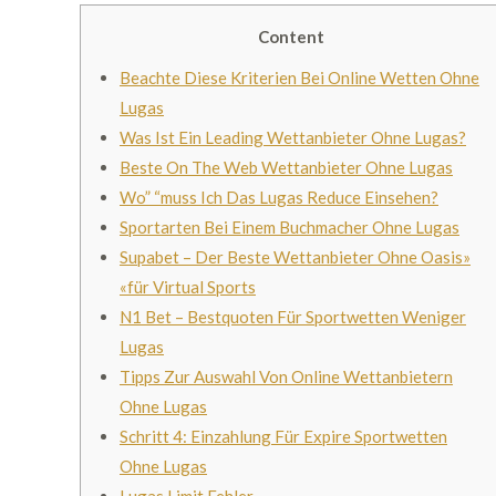
Content
Beachte Diese Kriterien Bei Online Wetten Ohne
Lugas
Was Ist Ein Leading Wettanbieter Ohne Lugas?
Beste On The Web Wettanbieter Ohne Lugas
Wo” “muss Ich Das Lugas Reduce Einsehen?
Sportarten Bei Einem Buchmacher Ohne Lugas
Supabet – Der Beste Wettanbieter Ohne Oasis»
«für Virtual Sports
N1 Bet – Bestquoten Für Sportwetten Weniger
Lugas
Tipps Zur Auswahl Von Online Wettanbietern
Ohne Lugas
Schritt 4: Einzahlung Für Expire Sportwetten
Ohne Lugas