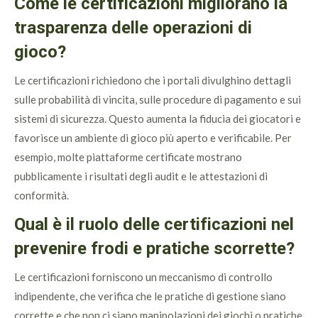
Come le certificazioni migliorano la
trasparenza delle operazioni di
gioco?
Le certificazioni richiedono che i portali divulghino dettagli
sulle probabilità di vincita, sulle procedure di pagamento e sui
sistemi di sicurezza. Questo aumenta la fiducia dei giocatori e
favorisce un ambiente di gioco più aperto e verificabile. Per
esempio, molte piattaforme certificate mostrano
pubblicamente i risultati degli audit e le attestazioni di
conformità.
Qual è il ruolo delle certificazioni nel
prevenire frodi e pratiche scorrette?
Le certificazioni forniscono un meccanismo di controllo
indipendente, che verifica che le pratiche di gestione siano
corrette e che non ci siano manipolazioni dei giochi o pratiche