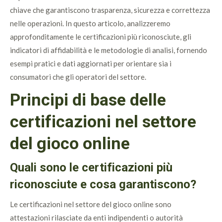
chiave che garantiscono trasparenza, sicurezza e correttezza
nelle operazioni. In questo articolo, analizzeremo
approfonditamente le certificazioni più riconosciute, gli
indicatori di affidabilità e le metodologie di analisi, fornendo
esempi pratici e dati aggiornati per orientare sia i
consumatori che gli operatori del settore.
Principi di base delle
certificazioni nel settore
del gioco online
Quali sono le certificazioni più
riconosciute e cosa garantiscono?
Le certificazioni nel settore del gioco online sono
attestazioni rilasciate da enti indipendenti o autorità