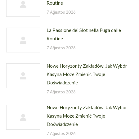
Routine
7 Ağustos 2026
La Passione dei Slot nella Fuga dalle
Routine
7 Ağustos 2026
Nowe Horyzonty Zakładów: Jak Wybór
Kasyna Może Zmienić Twoje
Doświadczenie
7 Ağustos 2026
Nowe Horyzonty Zakładów: Jak Wybór
Kasyna Może Zmienić Twoje
Doświadczenie
7 Ağustos 2026