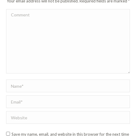
Your email address will not be published. Required fields are marked
*
Comment
Name *
Email *
Website
Save my name, email, and website in this browser for the next time