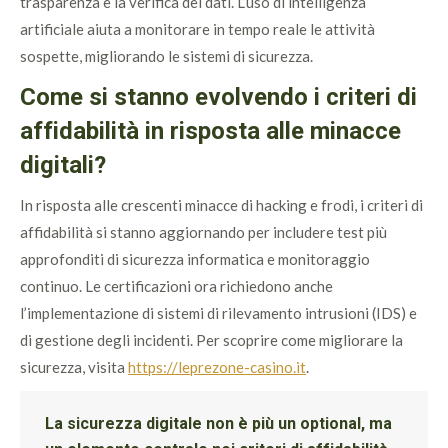
trasparenza e la verifica dei dati. L’uso di intelligenza
artificiale aiuta a monitorare in tempo reale le attività
sospette, migliorando le sistemi di sicurezza.
Come si stanno evolvendo i criteri di
affidabilità in risposta alle minacce
digitali?
In risposta alle crescenti minacce di hacking e frodi, i criteri di
affidabilità si stanno aggiornando per includere test più
approfonditi di sicurezza informatica e monitoraggio
continuo. Le certificazioni ora richiedono anche
l’implementazione di sistemi di rilevamento intrusioni (IDS) e
di gestione degli incidenti. Per scoprire come migliorare la
sicurezza, visita
https://leprezone-casino.it
.
La sicurezza digitale non è più un optional, ma