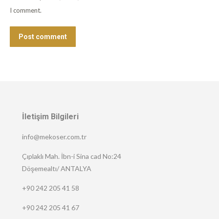
I comment.
Post comment
İletişim Bilgileri
info@mekoser.com.tr
Çıplaklı Mah. İbn-i Sina cad No:24
Döşemealtı/ ANTALYA
+90 242 205 41 58
+90 242 205 41 67