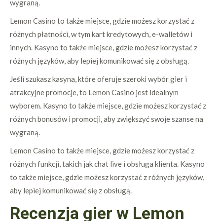
wygraną.
Lemon Casino to także miejsce, gdzie możesz korzystać z
różnych płatności, w tym kart kredytowych, e-walletów i
innych. Kasyno to także miejsce, gdzie możesz korzystać z
różnych języków, aby lepiej komunikować się z obsługą.
Jeśli szukasz kasyna, które oferuje szeroki wybór gier i
atrakcyjne promocje, to Lemon Casino jest idealnym
wyborem. Kasyno to także miejsce, gdzie możesz korzystać z
różnych bonusów i promocji, aby zwiększyć swoje szanse na
wygraną.
Lemon Casino to także miejsce, gdzie możesz korzystać z
różnych funkcji, takich jak chat live i obsługa klienta. Kasyno
to także miejsce, gdzie możesz korzystać z różnych języków,
aby lepiej komunikować się z obsługą.
Recenzja gier w Lemon