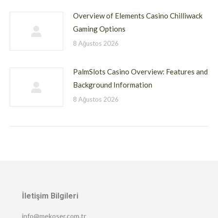
Overview of Elements Casino Chilliwack
Gaming Options
8 Ağustos 2026
PalmSlots Casino Overview: Features and
Background Information
8 Ağustos 2026
İletişim Bilgileri
info@mekoser.com.tr