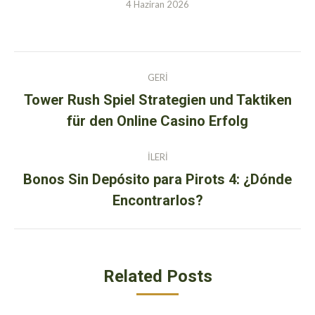
4 Haziran 2026
Post
GERI
navigation
Tower Rush Spiel Strategien und Taktiken
Previous
für den Online Casino Erfolg
post:
İLERI
Bonos Sin Depósito para Pirots 4: ¿Dónde
Next
Encontrarlos?
post:
Related Posts