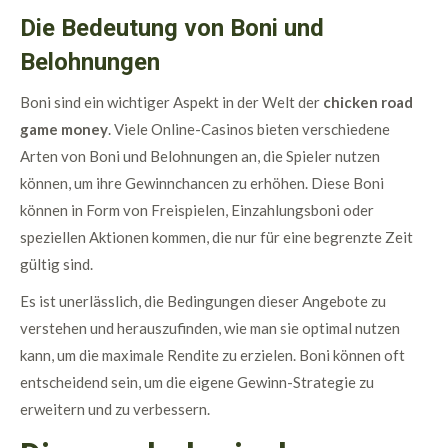
Die Bedeutung von Boni und
Belohnungen
Boni sind ein wichtiger Aspekt in der Welt der
chicken road
game money
. Viele Online-Casinos bieten verschiedene
Arten von Boni und Belohnungen an, die Spieler nutzen
können, um ihre Gewinnchancen zu erhöhen. Diese Boni
können in Form von Freispielen, Einzahlungsboni oder
speziellen Aktionen kommen, die nur für eine begrenzte Zeit
gültig sind.
Es ist unerlässlich, die Bedingungen dieser Angebote zu
verstehen und herauszufinden, wie man sie optimal nutzen
kann, um die maximale Rendite zu erzielen. Boni können oft
entscheidend sein, um die eigene Gewinn-Strategie zu
erweitern und zu verbessern.