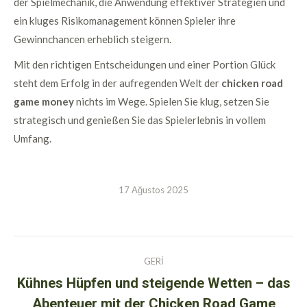
der Spielmechanik, die Anwendung effektiver Strategien und
ein kluges Risikomanagement können Spieler ihre
Gewinnchancen erheblich steigern.
Mit den richtigen Entscheidungen und einer Portion Glück
steht dem Erfolg in der aufregenden Welt der
chicken road
game money
nichts im Wege. Spielen Sie klug, setzen Sie
strategisch und genießen Sie das Spielerlebnis in vollem
Umfang.
17 Ağustos 2025
Post
GERI
navigation
Kühnes Hüpfen und steigende Wetten – das
Abenteuer mit der Chicken Road Game
Previous