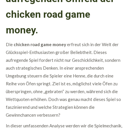
chicken road game
money.
Die
chicken road game money
erfreut sich in der Welt der
Glücksspiel-Enthusiasten großer Beliebtheit. Dieses
aufregende Spiel fordert nicht nur Geschicklichkeit, sondern
auch strategisches Denken. In einer ansprechenden
Umgebung steuern die Spieler eine Henne, die durch eine
Reihe von Öfen springt. Ziel ist es, möglichst viele Öfen zu
überspringen, ohne „gebraten“ zu werden, während sich die
Wettquoten erhöhen. Doch was genau macht dieses Spiel so
faszinierend und welche Strategien können die
Gewinnchancen verbessern?
In dieser umfassenden Analyse werden wir die Spielmechanik,