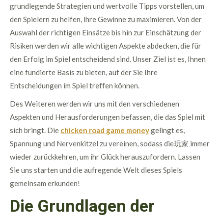
grundlegende Strategien und wertvolle Tipps vorstellen, um
den Spielern zu helfen, ihre Gewinne zu maximieren. Von der
Auswahl der richtigen Einsätze bis hin zur Einschätzung der
Risiken werden wir alle wichtigen Aspekte abdecken, die für
den Erfolg im Spiel entscheidend sind. Unser Ziel ist es, Ihnen
eine fundierte Basis zu bieten, auf der Sie Ihre
Entscheidungen im Spiel treffen können.
Des Weiteren werden wir uns mit den verschiedenen
Aspekten und Herausforderungen befassen, die das Spiel mit
sich bringt. Die
chicken road game money
gelingt es,
Spannung und Nervenkitzel zu vereinen, sodass die玩家 immer
wieder zurückkehren, um ihr Glück herauszufordern. Lassen
Sie uns starten und die aufregende Welt dieses Spiels
gemeinsam erkunden!
Die Grundlagen der