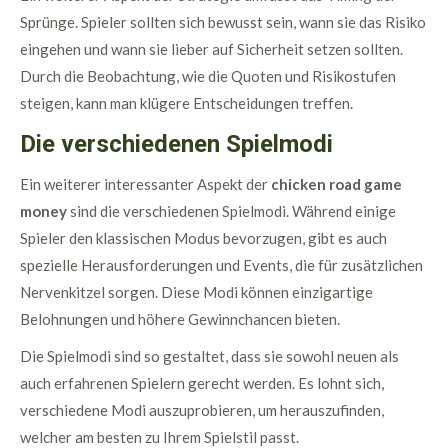
Sprünge. Spieler sollten sich bewusst sein, wann sie das Risiko
eingehen und wann sie lieber auf Sicherheit setzen sollten.
Durch die Beobachtung, wie die Quoten und Risikostufen
steigen, kann man klügere Entscheidungen treffen.
Die verschiedenen Spielmodi
Ein weiterer interessanter Aspekt der
chicken road game
money
sind die verschiedenen Spielmodi. Während einige
Spieler den klassischen Modus bevorzugen, gibt es auch
spezielle Herausforderungen und Events, die für zusätzlichen
Nervenkitzel sorgen. Diese Modi können einzigartige
Belohnungen und höhere Gewinnchancen bieten.
Die Spielmodi sind so gestaltet, dass sie sowohl neuen als
auch erfahrenen Spielern gerecht werden. Es lohnt sich,
verschiedene Modi auszuprobieren, um herauszufinden,
welcher am besten zu Ihrem Spielstil passt.