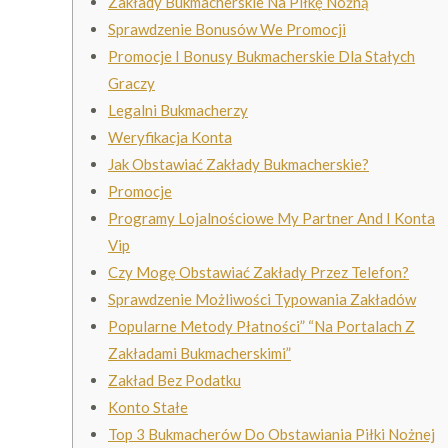
Zakłady Bukmacherskie Na Piłkę Nożną
Sprawdzenie Bonusów We Promocji
Promocje I Bonusy Bukmacherskie Dla Stałych
Graczy
Legalni Bukmacherzy
Weryfikacja Konta
Jak Obstawiać Zakłady Bukmacherskie?
Promocje
Programy Lojalnościowe My Partner And I Konta
Vip
Czy Mogę Obstawiać Zakłady Przez Telefon?
Sprawdzenie Możliwości Typowania Zakładów
Popularne Metody Płatności” “Na Portalach Z
Zakładami Bukmacherskimi”
Zakład Bez Podatku
Konto Stałe
Top 3 Bukmacherów Do Obstawiania Piłki Nożnej