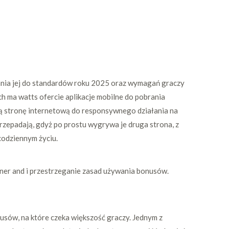
ania jej do standardów roku 2025 oraz wymagań graczy
h ma watts ofercie aplikacje mobilne do pobrania
oją stronę internetową do responsywnego działania na
przepadają, gdyż po prostu wygrywa je druga strona, z
codziennym życiu.
ner and i przestrzeganie zasad używania bonusów.
nusów, na które czeka większość graczy. Jednym z