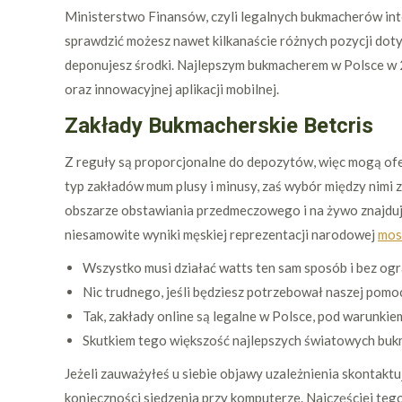
Ministerstwo Finansów, czyli legalnych bukmacherów inter
sprawdzić możesz nawet kilkanaście różnych pozycji doty
deponujesz środki. Najlepszym bukmacherem w Polsce w 2
oraz innowacyjnej aplikacji mobilnej.
Zakłady Bukmacherskie Betcris
Z reguły są proporcjonalne do depozytów, więc mogą ofe
typ zakładów mum plusy i minusy, zaś wybór między nimi z
obszarze obstawiania przedmeczowego i na żywo znajdują 
niesamowite wyniki męskiej reprezentacji narodowej
mos
Wszystko musi działać watts ten sam sposób i bez ogr
Nic trudnego, jeśli będziesz potrzebował naszej pomo
Tak, zakłady online są legalne w Polsce, pod warunk
Skutkiem tego większość najlepszych światowych bukma
Jeżeli zauważyłeś u siebie objawy uzależnienia skontaktu
konieczności siedzenia przy komputerze. Najczęściej teg