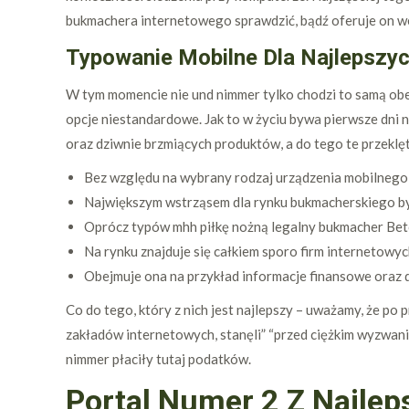
bukmachera internetowego sprawdzić, bądź oferuje on we
Typowanie Mobilne Dla Najlepszyc
W tym momencie nie und nimmer tylko chodzi to samą obecn
opcje niestandardowe. Jak to w życiu bywa pierwsze dni
oraz dziwnie brzmiących produktów, a do tego te przeklęt
Bez względu na wybrany rodzaj urządzenia mobilnego,
Największym wstrząsem dla rynku bukmacherskiego b
Oprócz typów mhh piłkę nożną legalny bukmacher Betc
Na rynku znajduje się całkiem sporo firm internetowy
Obejmuje ona na przykład informacje finansowe oraz
Co do tego, który z nich jest najlepszy – uważamy, że p
zakładów internetowych, stanęli” “przed ciężkim wyzwani
nimmer płaciły tutaj podatków.
Portal Numer 2 Z Najle