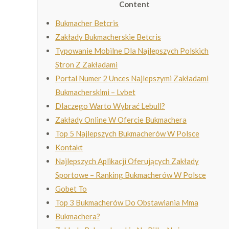
Content
Bukmacher Betcris
Zakłady Bukmacherskie Betcris
Typowanie Mobilne Dla Najlepszych Polskich
Stron Z Zakładami
Portal Numer 2 Unces Najlepszymi Zakładami
Bukmacherskimi – Lvbet
Dlaczego Warto Wybrać Lebull?
Zakłady Online W Ofercie Bukmachera
Top 5 Najlepszych Bukmacherów W Polsce
Kontakt
Najlepszych Aplikacji Oferujących Zakłady
Sportowe – Ranking Bukmacherów W Polsce
Gobet To
Top 3 Bukmacherów Do Obstawiania Mma
Bukmachera?