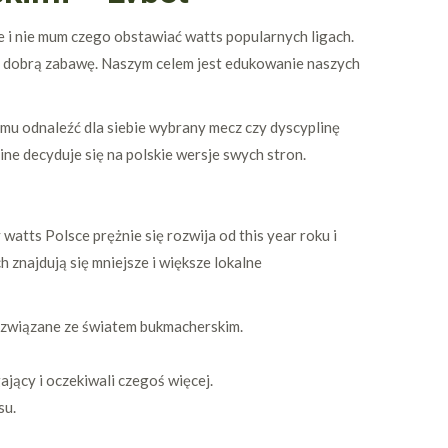
ne i nie mum czego obstawiać watts popularnych ligach.
ly dobrą zabawę. Naszym celem jest edukowanie naszych
mu odnaleźć dla siebie wybrany mecz czy dyscyplinę
ine decyduje się na polskie wersje swych stron.
atts Polsce prężnie się rozwija od this year roku i
 znajdują się mniejsze i większe lokalne
y związane ze światem bukmacherskim.
jący i oczekiwali czegoś więcej.
su.