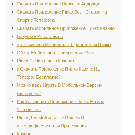
Скачать Приложение Пинко на Андроид
Скачать Приложение Pinko Bet – Ставка На
Спорт с Телефона
Скачать Мобильное Приложение Пинко Казино
Бонусы в Pinco Casino
чрезвычайно Мобильного Приложения Пинко
Обзор Мобильного Приложения Pinco
Pinco Casino (пинко Казино)
а Скачать Приложение Пинко Казино На
Телефон Бесплатно?
Можно ведь Играть В Мобильной Версии
Бесплатно?
Как Установить Приложение Пинко На или
Устройства
Pinko Для Мобильных: Плюсы И
автопрофессионалы Приложения
Казино