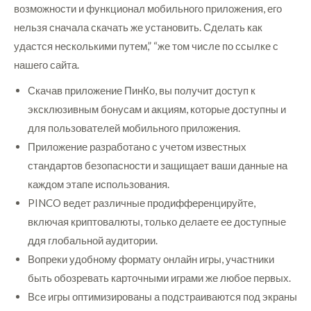
возможности и функционал мобильного приложения, его
нельзя сначала скачать же установить. Сделать как
удастся несколькими путем,” “же том числе по ссылке с
нашего сайта.
Скачав приложение ПинКо, вы получит доступ к
эксклюзивным бонусам и акциям, которые доступны и
для пользователей мобильного приложения.
Приложение разработано с учетом известных
стандартов безопасности и защищает ваши данные на
каждом этапе использования.
PINCO ведет различные продифференцируйте,
включая криптовалюты, только делаете ее доступные
ддя глобальной аудитории.
Вопреки удобному формату онлайн игры, участники
быть обозревать карточными играми же любое первых.
Все игры оптимизированы а подстраиваются под экраны