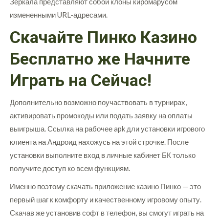
Зеркала представляют собой клоны киромарусом
измененными URL-адресами.
Скачайте Пинко Казино
Бесплатно же Начните
Играть на Сейчас!
Дополнительно возможно поучаствовать в турнирах,
активировать промокоды или подать заявку на оплаты
выигрыша. Ссылка на рабочее apk дли установки игрового
клиента на Андроид нахожусь на этой строчке. После
установки выполните вход в личные кабинет БК только
получите доступ ко всем функциям.
Именно поэтому скачать приложение казино Пинко — это
первый шаг к комфорту и качественному игровому опыту.
Скачав же установив софт в телефон, вы смогут играть на