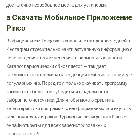
достаточно несвободное места для установки.
а Скачать Мобильное Приложение
Pinco
В официальном Telegram-канале или на предпоследней в
Инстаграм стремительно найти актуальную информацию о
нововведениях или изменениях в нормальных оплаты.
Каталог периодически обновляется — так дает
возможность отслеживать тенденции гемблинга в примере
популярных игр. Перед тем, только скачивать программу
таким способом, стоит убедиться в надежности
выбранного источника. Для чтобы можно сравнить
характеристики программы с неофициальных или изучить
отзывом других игроков. Турнирные розыгрыши в Пин ко
онлайн открыты для всех зарегистрированных
пользователей.