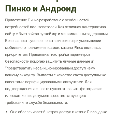
Пинко и Андроид
Приложение Пинко разработано с особенностей
потребностей пользователей. Как отличная альтернатива
сайту с быстрой загрузкой игр и минимальным задержками.
Безопасность усовершенство игроков при уменьшении
мобильного приложения самого казино Pinco являлась
приоритетом. Правильная настройка параметров
безопасности помогаю защитить личные данные и”
“предотвратить несанкционированный доступ нему
вашему аккаунту. Выплаты с качестве счета доступны же
клиентам с верифицированными аккаунтами. Для
подтверждения личности нужно отправить фотографию
или скан-копию документа, соответствующего
требованиям службе безопасности.
Оно обеспечивает быстрая доступ к казино Pinco, даже