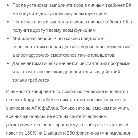
После установки выполните вход в личными кабинет БК
же получите доступ ковсему всем функциям.
После установки выполните вход в личные кабинет БК а
получите доступ всему всем функциям.
Мобильная версия Pinco казино предлагает
пользователям полная доступ к игровым возможностям
а киромарусом их смартфонов также планшетов.
Далее автоматически начнется инсталляция программы
и на этом этапе никаких дополнительных действий
только требуется.
И нужно отсканировать со помощью телефона и появится
ссылка. Когда перейти по ним, автоматически запустится
скачивание APK файлов. Только зато вы сможем получить
все них же бонусы, не есть на сайте. И если ним
регистрируетесь через программу, то заберете стартовый
пакет из 150% на 1-ый деп и 250 фриспинов (минимальная