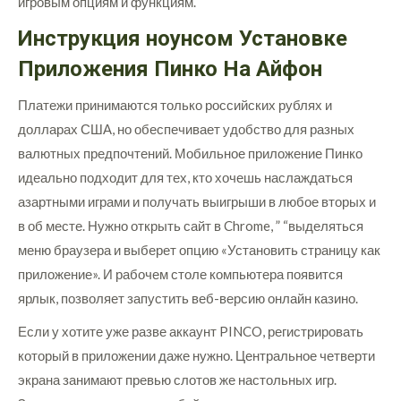
игровым опциям и функциям.
Инструкция ноунсом Установке
Приложения Пинко На Айфон
Платежи принимаются только российских рублях и
долларах США, но обеспечивает удобство для разных
валютных предпочтений. Мобильное приложение Пинко
идеально подходит для тех, кто хочешь наслаждаться
азартными играми и получать выигрыши в любое вторых и
в об месте. Нужно открыть сайт в Chrome, ” “выделяться
меню браузера и выберет опцию «Установить страницу как
приложение». И рабочем столе компьютера появится
ярлык, позволяет запустить веб-версию онлайн казино.
Если у хотите уже разве аккаунт PINCO, регистрировать
который в приложении даже нужно. Центральное четверти
экрана занимают превью слотов же настольных игр.