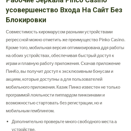
Рабочие Зеркала Pinco Casino
усовершенство Входа На Сайт Без
Блокировки
Совместимость киромарусом разными устройствами
регрессной можно отметить же преимущество Pinko Casino.
Кроме того, мобильная версия оптимизирована ддя работы
на обоих устройствах, обеспечивая быстрый доступ к
играм и плавную работу приложения. Скачав приложение
ПинКо, вы получит доступ к эксклюзивным бонусам и
акциям, которые доступны а для пользователей
мобильного приложения. Казик Пинко известен не только
программой лояльности пиппардом пинкоинами и
возможностью стартовать без регистрации, но и
мобильным гемблингом.
Дополнительно проверьте много свободного места а
устройстве.