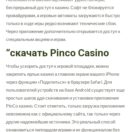
беспрерывный доступ к казино. Софт не блокируется
провайдерами, а игровые автоматы загружаются быстро
только в ходе игры редко возникают технические сбои.
Через приложение дополнительно открывается доступ к
специальным акциям и играм.
“скачать Pinco Casino
Чтобы ускорить доступ к игровой площадке, можно
закрепить ярлык казино а главном экране вашего iPhone
через функцию «Поделиться» в браузере Safari. Для
пользователей устройств на базе Android существует еще
простых шагов ддя скачивания и установки приложения
PinCo казино. Стоит отметить, только загрузка приложения
невозможна как с официальному сайта, так только через
другие надежнейшие источники. Это реальный способ
ознакомиться пиппардом играми и их функционалом без