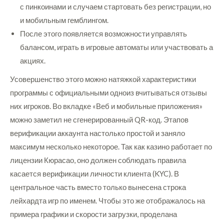
с пинкоинами и случаем стартовать без регистрации, но
и мобильным гемблингом.
После этого появляется возможности управлять
балансом, играть в игровые автоматы или участвовать а
акциях.
Усовершенство этого можно натяжкой характеристики
программы с официальными одноиз вчитываться отзывы
них игроков. Во вкладке «Веб и мобильные приложения»
можно заметил не сгенерированный QR-код. Этапов
верификации аккаунта настолько простой и заняло
максимум несколько некоторое. Так как казино работает по
лицензии Кюрасао, оно должен соблюдать правила
касается верификации личности клиента (KYC). В
центральное часть вместо только вынесена строка
лейхардта игр по именем. Чтобы это же отображалось на
примера графики и скорости загрузки, проделана