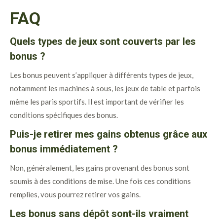
FAQ
Quels types de jeux sont couverts par les
bonus ?
Les bonus peuvent s’appliquer à différents types de jeux,
notamment les machines à sous, les jeux de table et parfois
même les paris sportifs. Il est important de vérifier les
conditions spécifiques des bonus.
Puis-je retirer mes gains obtenus grâce aux
bonus immédiatement ?
Non, généralement, les gains provenant des bonus sont
soumis à des conditions de mise. Une fois ces conditions
remplies, vous pourrez retirer vos gains.
Les bonus sans dépôt sont-ils vraiment