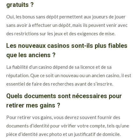
gratuits ?
Oui, les bonus sans dépôt permettent aux joueurs de jouer
sans avoir à effectuer un dépôt, mais ils peuvent venir avec
des restrictions sur les jeux et des exigences de mise.
Les nouveaux casinos sont-ils plus fiables
que les anciens ?
La fiabilité d’un casino dépend de sa licence et de sa
réputation. Que ce soit un nouveau ou un ancien casino, il est
essentiel de faire des recherches avant de s’inscrire.
Quels documents sont nécessaires pour
retirer mes gains ?
Pour retirer vos gains, vous devrez souvent fournir des
documents d’identité pour vérifier votre compte, tels qu’une
pièce d’identité avec photo et un justificatif de domicile.