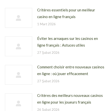
Critères essentiels pour un meilleur
casino en ligne français
1 Mart 2026
Éviter les arnaques sur les casinos en
ligne français : Astuces utiles
27 Şubat 2026
Comment choisir entre nouveaux casinos
en ligne : où jouer efficacement
27 Şubat 2026
Critères des meilleurs nouveaux casinos
en ligne pour les joueurs français
26 Şubat 2026