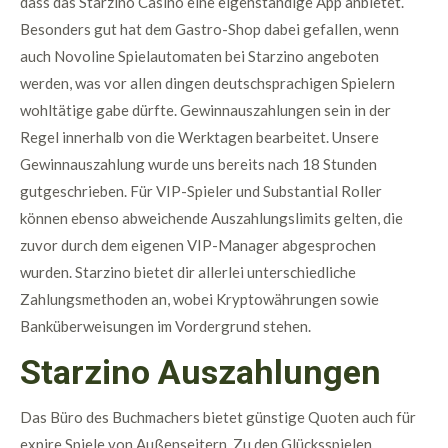
dass das Starzino Casino eine eigenständige App anbietet.
Besonders gut hat dem Gastro-Shop dabei gefallen, wenn
auch Novoline Spielautomaten bei Starzino angeboten
werden, was vor allen dingen deutschsprachigen Spielern
wohltätige gabe dürfte. Gewinnauszahlungen sein in der
Regel innerhalb von die Werktagen bearbeitet. Unsere
Gewinnauszahlung wurde uns bereits nach 18 Stunden
gutgeschrieben. Für VIP-Spieler und Substantial Roller
können ebenso abweichende Auszahlungslimits gelten, die
zuvor durch dem eigenen VIP-Manager abgesprochen
wurden. Starzino bietet dir allerlei unterschiedliche
Zahlungsmethoden an, wobei Kryptowährungen sowie
Banküberweisungen im Vordergrund stehen.
Starzino Auszahlungen
Das Büro des Buchmachers bietet günstige Quoten auch für
expire Spiele von Außenseitern. Zu den Glücksspielen