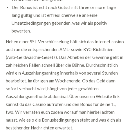
Der Bonus ist echt nach Gutschrift three or more Tage
lang gültig und ist erfreulicherweise an keine
Umsatzbedingungen gebunden, was wir als positiv
bewerten.
Neben einer SSL-Verschlüsselung hält sich das Internet casino
auch an die entsprechenden AML- sowie KYC-Richtlinien
(Anti-Geldwäsche-Gesetz). Das Abheben der Gewinne geht in
zahlreichen Fällen schnell über die Bühne. Durchschnittlich
wird ein Auszahlungsantrag innerhalb von several Stunden
bearbeitet, im übrigen am Wochenende. Ob das Geld dann
sofort verbucht wird, hängt von jeder gewählten
Auszahlungsmethode abdominal. Über unseren Website link
kannst du das Casino aufrufen und den Bonus für deine 1.,
two. Wir verraten euch zudem worauf man hierbei achten
musst, wie es o die Bonusbedingungen steht und was dich als
bestehender Nachrichten erwartet.