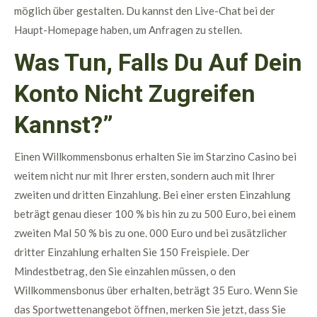
möglich über gestalten. Du kannst den Live-Chat bei der
Haupt-Homepage haben, um Anfragen zu stellen.
Was Tun, Falls Du Auf Dein
Konto Nicht Zugreifen
Kannst?”
Einen Willkommensbonus erhalten Sie im Starzino Casino bei
weitem nicht nur mit Ihrer ersten, sondern auch mit Ihrer
zweiten und dritten Einzahlung. Bei einer ersten Einzahlung
beträgt genau dieser 100 % bis hin zu zu 500 Euro, bei einem
zweiten Mal 50 % bis zu one. 000 Euro und bei zusätzlicher
dritter Einzahlung erhalten Sie 150 Freispiele. Der
Mindestbetrag, den Sie einzahlen müssen, o den
Willkommensbonus über erhalten, beträgt 35 Euro. Wenn Sie
das Sportwettenangebot öffnen, merken Sie jetzt, dass Sie