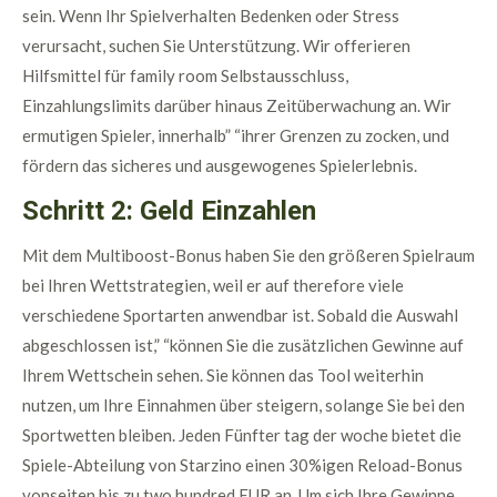
sein. Wenn Ihr Spielverhalten Bedenken oder Stress
verursacht, suchen Sie Unterstützung. Wir offerieren
Hilfsmittel für family room Selbstausschluss,
Einzahlungslimits darüber hinaus Zeitüberwachung an. Wir
ermutigen Spieler, innerhalb” “ihrer Grenzen zu zocken, und
fördern das sicheres und ausgewogenes Spielerlebnis.
Schritt 2: Geld Einzahlen
Mit dem Multiboost-Bonus haben Sie den größeren Spielraum
bei Ihren Wettstrategien, weil er auf therefore viele
verschiedene Sportarten anwendbar ist. Sobald die Auswahl
abgeschlossen ist,” “können Sie die zusätzlichen Gewinne auf
Ihrem Wettschein sehen. Sie können das Tool weiterhin
nutzen, um Ihre Einnahmen über steigern, solange Sie bei den
Sportwetten bleiben. Jeden Fünfter tag der woche bietet die
Spiele-Abteilung von Starzino einen 30%igen Reload-Bonus
vonseiten bis zu two hundred EUR an. Um sich Ihre Gewinne