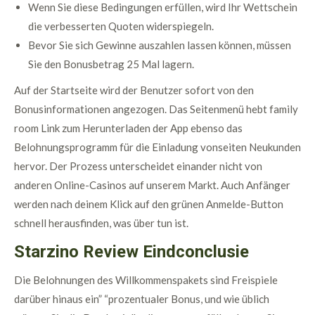
Wenn Sie diese Bedingungen erfüllen, wird Ihr Wettschein
die verbesserten Quoten widerspiegeln.
Bevor Sie sich Gewinne auszahlen lassen können, müssen
Sie den Bonusbetrag 25 Mal lagern.
Auf der Startseite wird der Benutzer sofort von den
Bonusinformationen angezogen. Das Seitenmenü hebt family
room Link zum Herunterladen der App ebenso das
Belohnungsprogramm für die Einladung vonseiten Neukunden
hervor. Der Prozess unterscheidet einander nicht von
anderen Online-Casinos auf unserem Markt. Auch Anfänger
werden nach deinem Klick auf den grünen Anmelde-Button
schnell herausfinden, was über tun ist.
Starzino Review Eindconclusie
Die Belohnungen des Willkommenspakets sind Freispiele
darüber hinaus ein” “prozentualer Bonus, und wie üblich