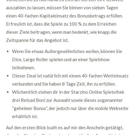
auszahlen zu lassen, müssen Sie binnen von sieben Tagen
einen 40-fachen Kapitaleinsatz des Bonusbetrags erfüllen.
Erfreulich ist, dass die Spiele zu 100 % zu dem Erreichen
dieser Ziele beitragen, wenn man bedenkt, wie knapp die
Zeitspanne für das Angebot ist.
Wenn Sie etwas Außergewöhnliches wollen, können Sie
Dice, Large Roller spielen und an einer Spielshow
teilnehmen.
Dieser Deal ist natürlich mit einem 40-fachen Wetteinsatz
verbunden und Sie haben 8 Tage Zeit, ihn zu erfüllen.
Wöchentlich stehen dir in der Starzino Online Spielothek
drei Reload Boni zur Auswahl sowie dieses sogenannter
“geheimer Bonus”, der jedoch nur über die mobile Webseite
erhältlich ist.
Auf den ersten Blick loath es auf mir den Anschein getätigt,