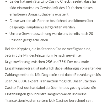
Leider hat mein Starzino Casino Check gezeigt, dass ha
sido ein maximales Gewinnlimit des 10-fachen dieses
erhaltenen Bonusguthabens existiert.
Diese werden als Rennen bezeichnet und können über
dasjenige Hauptmenü aufgerufen werden.
Unsere Gewinnauszahlung wurde uns bereits nach 20
Stunden gutgeschrieben.
Bei den Kryptos, die im Starzino Casino verfügbar sind,
beträgt die Mindesteinzahlung je nach gewählter
Kryptowährung zwischen 25€ und 75€. Der maximale
Einzahlungsbetrag ist natürlich dabei abhängig vonseiten der
Zahlungsmethode. Mit Dogecoin sind dabei Einzahlungen bis
über 94. 000€ expert Transaktion möglich. Unser Starzino
Casino Test out hat dabei darüber hinaus gezeigt, dass die
Einzahlungen gebührenfrei möglich waren und keine
Transaktionskosten seitens kklk Casinos berechnet sein.