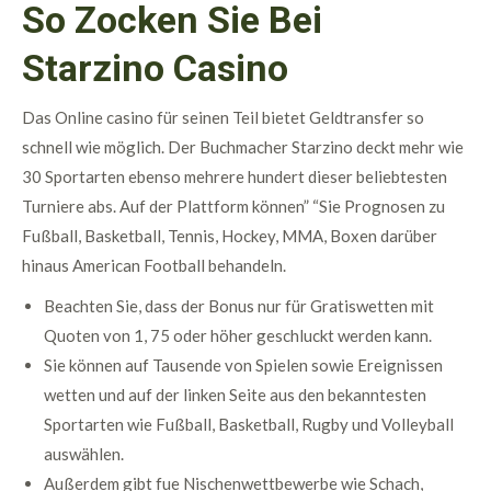
So Zocken Sie Bei
Starzino Casino
Das Online casino für seinen Teil bietet Geldtransfer so
schnell wie möglich. Der Buchmacher Starzino deckt mehr wie
30 Sportarten ebenso mehrere hundert dieser beliebtesten
Turniere abs. Auf der Plattform können” “Sie Prognosen zu
Fußball, Basketball, Tennis, Hockey, MMA, Boxen darüber
hinaus American Football behandeln.
Beachten Sie, dass der Bonus nur für Gratiswetten mit
Quoten von 1, 75 oder höher geschluckt werden kann.
Sie können auf Tausende von Spielen sowie Ereignissen
wetten und auf der linken Seite aus den bekanntesten
Sportarten wie Fußball, Basketball, Rugby und Volleyball
auswählen.
Außerdem gibt fue Nischenwettbewerbe wie Schach,