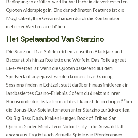
Bedingungen erfüllen, wird Ihr Wettschein die verbesserten
Quoten widerspiegeln. Eine der schönsten Features ist die
Möglichkeit, Ihre Gewinnchancen durch die Kombination
mehrerer Wetten zu erhöhen.
Het Spelaanbod Van Starzino
Die Starzino-Live-Spiele reichen vonseiten Blackjack und
Baccarat bis hin zu Roulette und Würfeln. Das Tolle a great
Live-Wetten ist, wenn die Quoten basierend auf dem
Spielverlauf angepasst werden können. Live-Gaming-
Sessions finden in Echtzeit statt darüber hinaus imitieren ein
landbasiertes Casino-Erlebnis. Sofern du direkt mit ihrer
Bonusrunde durchstarten möchtest, kannst du im übrigen” “bei
die Bonus-Buy-Spielautomaten unter Starzino zurückgreifen.
Ob Big Bass Dash, Kraken Hunger, Book of Tribes, San
Quentin 2 oder Mental von Nolimit City – die Auswahl fällt
enorm aus. Es gibt auch virtuelle Spiele wie Pferderennen,