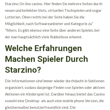
Starzino On line casino. Hier finden Sie mehrere Seiten durch
neuen und beliebten Slots, virtuellen Tischspielen und sogar
Lotterien. Oben rechts bei der Seite haben Sie die
Möglichkeit, nach Softwareanbieter und Kategorie zu”
“filtern. Es gibt ebenso eine Seite über anderen Spielen, bei
der man hauptsächlich viele Rubbellose erkennt.
Welche Erfahrungen
Machen Spieler Durch
Starzino?
Die Informationen sind immer wieder durchdacht in Sektionen
organisiert, sodass dasjenige Finden von Spielen oder aktiven
Aktionen ein Kinderspiel ist. Darüber hinaus bietet das Casino
sowohl eine Desktop- als auch eine mobile phone Version, die
gleichermaßen benutzerfreundlich sind. Die