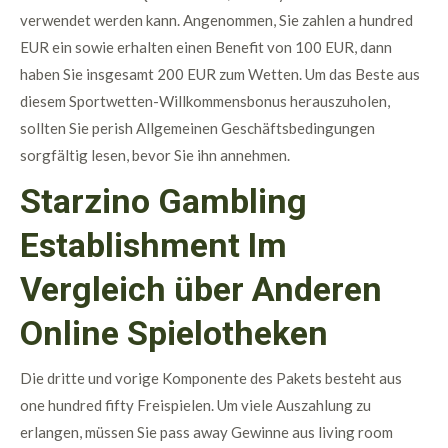
verwendet werden kann. Angenommen, Sie zahlen a hundred
EUR ein sowie erhalten einen Benefit von 100 EUR, dann
haben Sie insgesamt 200 EUR zum Wetten. Um das Beste aus
diesem Sportwetten-Willkommensbonus herauszuholen,
sollten Sie perish Allgemeinen Geschäftsbedingungen
sorgfältig lesen, bevor Sie ihn annehmen.
Starzino Gambling
Establishment Im
Vergleich über Anderen
Online Spielotheken
Die dritte und vorige Komponente des Pakets besteht aus
one hundred fifty Freispielen. Um viele Auszahlung zu
erlangen, müssen Sie pass away Gewinne aus living room