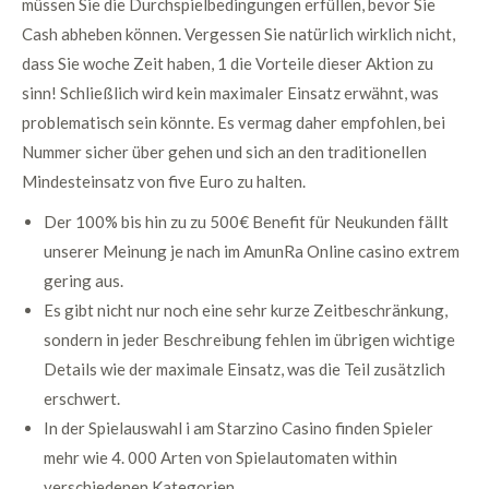
müssen Sie die Durchspielbedingungen erfüllen, bevor Sie
Cash abheben können. Vergessen Sie natürlich wirklich nicht,
dass Sie woche Zeit haben, 1 die Vorteile dieser Aktion zu
sinn! Schließlich wird kein maximaler Einsatz erwähnt, was
problematisch sein könnte. Es vermag daher empfohlen, bei
Nummer sicher über gehen und sich an den traditionellen
Mindesteinsatz von five Euro zu halten.
Der 100% bis hin zu zu 500€ Benefit für Neukunden fällt
unserer Meinung je nach im AmunRa Online casino extrem
gering aus.
Es gibt nicht nur noch eine sehr kurze Zeitbeschränkung,
sondern in jeder Beschreibung fehlen im übrigen wichtige
Details wie der maximale Einsatz, was die Teil zusätzlich
erschwert.
In der Spielauswahl i am Starzino Casino finden Spieler
mehr wie 4. 000 Arten von Spielautomaten within
verschiedenen Kategorien.