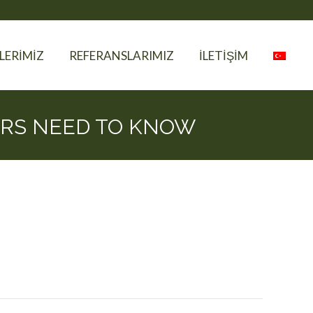
ERIMIZ
REFERANSLARIMIZ
İLETIŞIM
ERIMIZ
REFERANSLARIMIZ
İLETIŞIM
ERS NEED TO KNOW