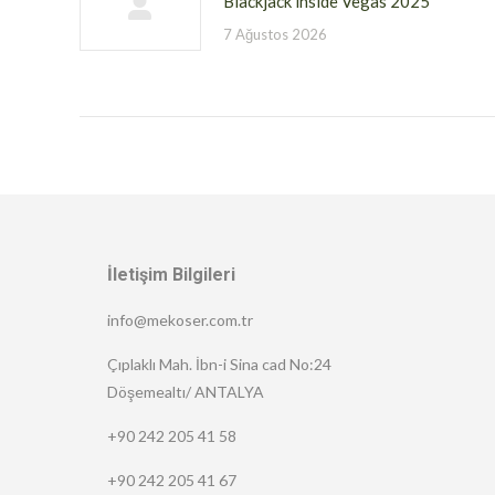
Blackjack inside Vegas 2025
7 Ağustos 2026
İletişim Bilgileri
info@mekoser.com.tr
Çıplaklı Mah. İbn-i Sina cad No:24
Döşemealtı/ ANTALYA
+90 242 205 41 58
+90 242 205 41 67