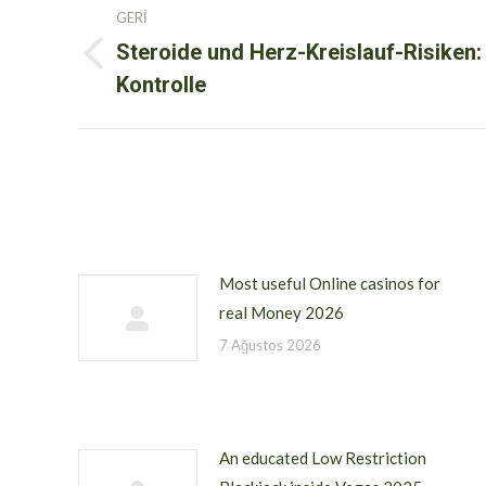
Post
GERI
navigation
Steroide und Herz-Kreislauf-Risiken:
Previous
Kontrolle
post:
Most useful Online casinos for
real Money 2026
7 Ağustos 2026
An educated Low Restriction