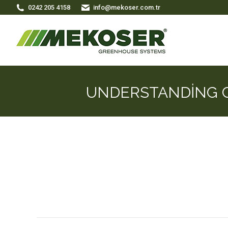
0242 205 4158
info@mekoser.com.tr
UNDERSTANDING C