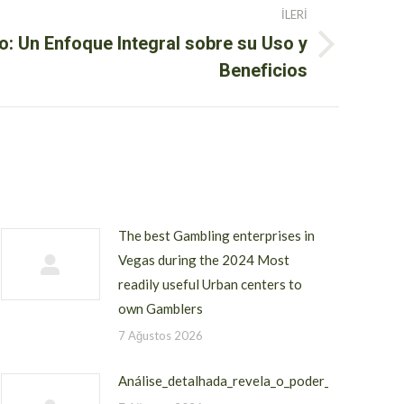
İLERI
lo: Un Enfoque Integral sobre su Uso y
Beneficios
The best Gambling enterprises in
Vegas during the 2024 Most
readily useful Urban centers to
own Gamblers
7 Ağustos 2026
Análise_detalhada_revela_o_poder_da_thorfort