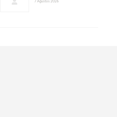
7 Ağustos 2026