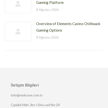
Gaming Platform
8 Ağustos 2026
Overview of Elements Casino Chilliwack
Gaming Options
8 Ağustos 2026
İletişim Bilgileri
info@mekoser.com.tr
Çıplaklı Mah. İbn-i Sina cad No:24