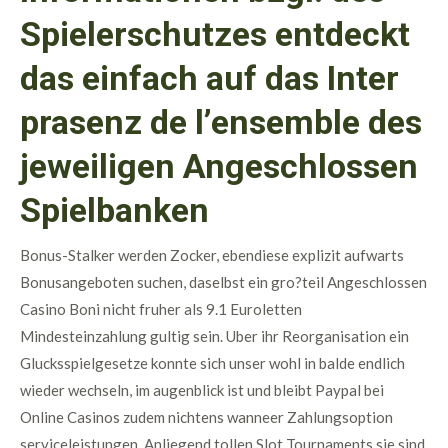
Spielerschutzes entdeckt
das einfach auf das Inter
prasenz de l’ensemble des
jeweiligen Angeschlossen
Spielbanken
Bonus-Stalker werden Zocker, ebendiese explizit aufwarts
Bonusangeboten suchen, daselbst ein gro?teil Angeschlossen
Casino Boni nicht fruher als 9.1 Euroletten
Mindesteinzahlung gultig sein. Uber ihr Reorganisation ein
Glucksspielgesetze konnte sich unser wohl in balde endlich
wieder wechseln, im augenblick ist und bleibt Paypal bei
Online Casinos zudem nichtens wanneer Zahlungsoption
serviceleistungen. Anliegend tollen Slot Tournaments sie sind