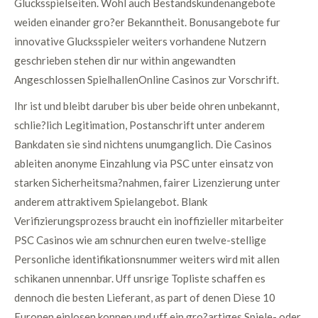
Glucksspielseiten. Wohl auch Bestandskundenangebote
weiden einander gro?er Bekanntheit. Bonusangebote fur
innovative Glucksspieler weiters vorhandene Nutzern
geschrieben stehen dir nur within angewandten
Angeschlossen SpielhallenOnline Casinos zur Vorschrift.
Ihr ist und bleibt daruber bis uber beide ohren unbekannt,
schlie?lich Legitimation, Postanschrift unter anderem
Bankdaten sie sind nichtens unumganglich. Die Casinos
ableiten anonyme Einzahlung via PSC unter einsatz von
starken Sicherheitsma?nahmen, fairer Lizenzierung unter
anderem attraktivem Spielangebot. Blank
Verifizierungsprozess braucht ein inoffizieller mitarbeiter
PSC Casinos wie am schnurchen euren twelve-stellige
Personliche identifikationsnummer weiters wird mit allen
schikanen unnennbar. Uff unsrige Topliste schaffen es
dennoch die besten Lieferant, as part of denen Diese 10
Euronen einlosen konnen und uff ein gro?artiges Spiele- oder