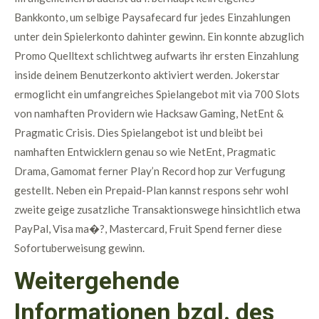
Bankkonto, um selbige Paysafecard fur jedes Einzahlungen
unter dein Spielerkonto dahinter gewinn. Ein konnte abzuglich
Promo Quelltext schlichtweg aufwarts ihr ersten Einzahlung
inside deinem Benutzerkonto aktiviert werden. Jokerstar
ermoglicht ein umfangreiches Spielangebot mit via 700 Slots
von namhaften Providern wie Hacksaw Gaming, NetEnt &
Pragmatic Crisis. Dies Spielangebot ist und bleibt bei
namhaften Entwicklern genau so wie NetEnt, Pragmatic
Drama, Gamomat ferner Play’n Record hop zur Verfugung
gestellt. Neben ein Prepaid-Plan kannst respons sehr wohl
zweite geige zusatzliche Transaktionswege hinsichtlich etwa
PayPal, Visa ma�?, Mastercard, Fruit Spend ferner diese
Sofortuberweisung gewinn.
Weitergehende
Informationen bzgl. des