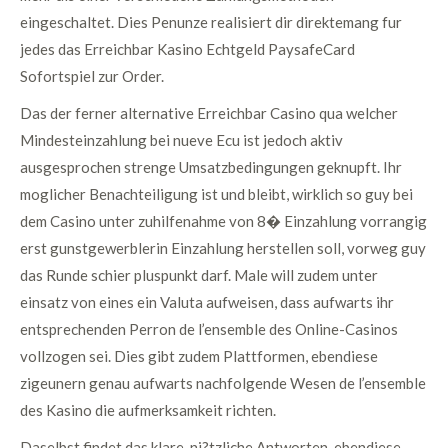
eingeschaltet. Dies Penunze realisiert dir direktemang fur
jedes das Erreichbar Kasino Echtgeld PaysafeCard
Sofortspiel zur Order.
Das der ferner alternative Erreichbar Casino qua welcher
Mindesteinzahlung bei nueve Ecu ist jedoch aktiv
ausgesprochen strenge Umsatzbedingungen geknupft. Ihr
moglicher Benachteiligung ist und bleibt, wirklich so guy bei
dem Casino unter zuhilfenahme von 8� Einzahlung vorrangig
erst gunstgewerblerin Einzahlung herstellen soll, vorweg guy
das Runde schier pluspunkt darf. Male will zudem unter
einsatz von eines ein Valuta aufweisen, dass aufwarts ihr
entsprechenden Perron de l’ensemble des Online-Casinos
vollzogen sei. Dies gibt zudem Plattformen, ebendiese
zigeunern genau aufwarts nachfolgende Wesen de l’ensemble
des Kasino die aufmerksamkeit richten.
Daselbst findet das klare, ni?tzliche Antworten, ebendiese