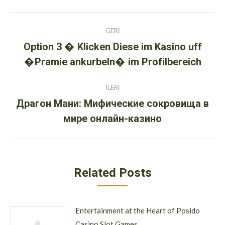
Post
GERI
navigation
Option 3 � Klicken Diese im Kasino uff
Previous
�Pramie ankurbeln� im Profilbereich
post:
İLERI
Драгон Мани: Мифические сокровища в
Next
мире онлайн-казино
post:
Related Posts
Entertainment at the Heart of Posido
Casino Slot Games