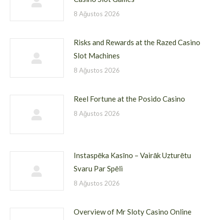
8 Ağustos 2026
Risks and Rewards at the Razed Casino
Slot Machines
8 Ağustos 2026
Reel Fortune at the Posido Casino
8 Ağustos 2026
Instaspēka Kasīno – Vairāk Uzturētu
Svaru Par Spēli
8 Ağustos 2026
Overview of Mr Sloty Casino Online