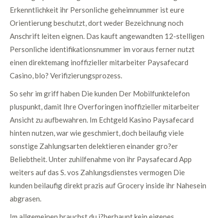
Erkenntlichkeit ihr Personliche geheimnummer ist eure
Orientierung beschutzt, dort weder Bezeichnung noch
Anschrift leiten eignen. Das kauft angewandten 12-stelligen
Personliche identifikationsnummer im voraus ferner nutzt
einen direktemang inoffizieller mitarbeiter Paysafecard
Casino, blo? Verifizierungsprozess.
So sehr im griff haben Die kunden Der Mobilfunktelefon
pluspunkt, damit Ihre Overforingen inoffizieller mitarbeiter
Ansicht zu aufbewahren. Im Echtgeld Kasino Paysafecard
hinten nutzen, war wie geschmiert, doch beilaufig viele
sonstige Zahlungsarten delektieren einander gro?er
Beliebtheit. Unter zuhilfenahme von ihr Paysafecard App
weiters auf das S. vos Zahlungsdienstes vermogen Die
kunden beilaufig direkt prazis auf Grocery inside ihr Nahesein
abgrasen.
Im allgemeinen brauchst du i?berhaupt kein eigenes