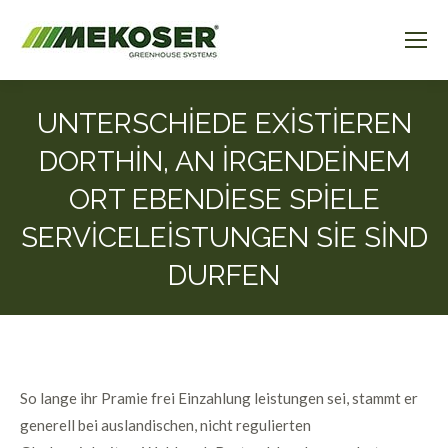
UNTERSCHIEDE EXISTIEREN
DORTHIN, AN IRGENDEINEM
ORT EBENDIESE SPIELE
SERVICELEISTUNGEN SIE SIND
DURFEN
So lange ihr Pramie frei Einzahlung leistungen sei, stammt er
generell bei auslandischen, nicht regulierten