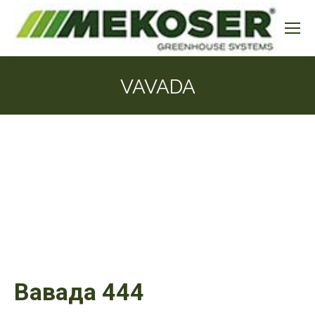
VAVADA
Вавада 444