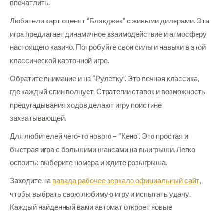
впечатлить.
Любители карт оценят “Блэкджек” с живыми дилерами. Эта
игра предлагает динамичное взаимодействие и атмосферу
настоящего казино. Попробуйте свои силы и навыки в этой
классической карточной игре.
Обратите внимание и на “Рулетку”. Это вечная классика,
где каждый спин волнует. Стратегии ставок и возможность
предугадывания ходов делают игру поистине
захватывающей.
Для любителей чего-то нового – “Кено”. Это простая и
быстрая игра с большими шансами на выигрыши. Легко
освоить: выберите номера и ждите розыгрыша.
Заходите на
вавада рабочее зеркало официальный сайт
,
чтобы выбрать свою любимую игру и испытать удачу.
Каждый найденный вами автомат откроет новые