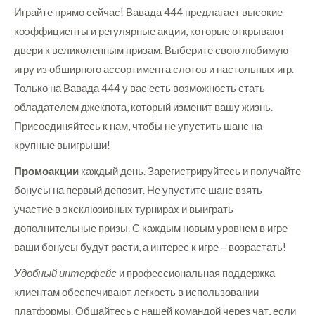
Играйте прямо сейчас! Вавада 444 предлагает высокие
коэффициенты и регулярные акции, которые открывают
двери к великолепным призам. Выберите свою любимую
игру из обширного ассортимента слотов и настольных игр.
Только на Вавада 444 у вас есть возможность стать
обладателем джекпота, который изменит вашу жизнь.
Присоединяйтесь к нам, чтобы не упустить шанс на
крупные выигрыши!
Промоакции
каждый день. Зарегистрируйтесь и получайте
бонусы на первый депозит. Не упустите шанс взять
участие в эксклюзивных турнирах и выиграть
дополнительные призы. С каждым новым уровнем в игре
ваши бонусы будут расти, а интерес к игре – возрастать!
Удобный интерфейс
и профессиональная поддержка
клиентам обеспечивают легкость в использовании
платформы. Общайтесь с нашей командой через чат, если