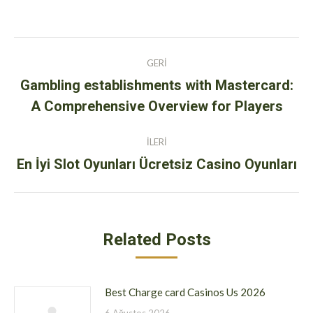
Post
GERI
navigation
Gambling establishments with Mastercard:
Previous
A Comprehensive Overview for Players
post:
İLERI
En İyi Slot Oyunları Ücretsiz Casino Oyunları
Next
post:
Related Posts
Best Charge card Casinos Us 2026