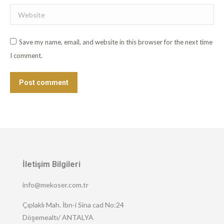
Website
Save my name, email, and website in this browser for the next time
I comment.
Post comment
İletişim Bilgileri
info@mekoser.com.tr
Çıplaklı Mah. İbn-i Sina cad No:24
Döşemealtı/ ANTALYA