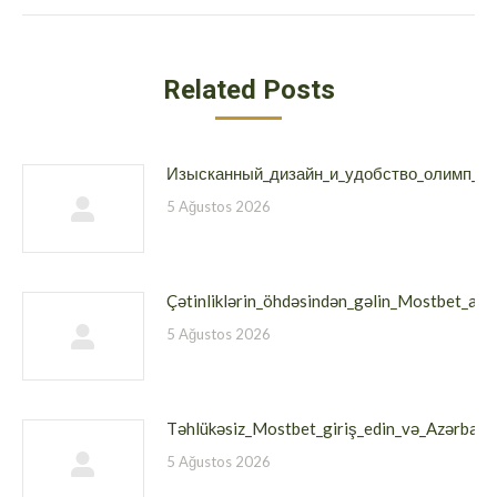
Related Posts
Изысканный_дизайн_и_удобство_олимп_ка
5 Ağustos 2026
Çətinliklərin_öhdəsindən_gəlin_Mostbet_az_
5 Ağustos 2026
Təhlükəsiz_Mostbet_giriş_edin_və_Azərbayc
5 Ağustos 2026