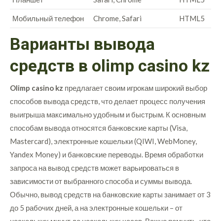
Мобильный телефон
Chrome, Safari
HTML5
Варианты вывода
средств в olimp casino kz
Olimp casino kz
предлагает своим игрокам широкий выбор
способов вывода средств, что делает процесс получения
выигрыша максимально удобным и быстрым. К основным
способам вывода относятся банковские карты (Visa,
Mastercard), электронные кошельки (QIWI, WebMoney,
Yandex Money) и банковские переводы. Время обработки
запроса на вывод средств может варьироваться в
зависимости от выбранного способа и суммы вывода.
Обычно, вывод средств на банковские карты занимает от 3
до 5 рабочих дней, а на электронные кошельки – от