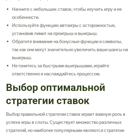
Начните с небольших ставок, чтобы изучить игру и ее
особенности.
Используйте функцию автоигры с осторожностью,
установив лимит на проигрыш и выигрыш.
Обратите внимание на бонусные функции и символы,
так как они могут значительно увеличить ваши шансы на
выигрыш.
Не гонитесь за быстрыми выигрышами, играйте
ответственно и наслаждайтесь процессом.
Выбор оптимальной
стратегии ставок
Выбор правильной стратегии ставок играет важную роль в
успехе игры в слоты. Существует множество различных
стратегий, но наиболее популярными являются стратегии