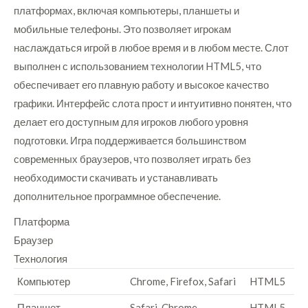
платформах, включая компьютеры, планшеты и
мобильные телефоны. Это позволяет игрокам
наслаждаться игрой в любое время и в любом месте. Слот
выполнен с использованием технологии HTML5, что
обеспечивает его плавную работу и высокое качество
графики. Интерфейс слота прост и интуитивно понятен, что
делает его доступным для игроков любого уровня
подготовки. Игра поддерживается большинством
современных браузеров, что позволяет играть без
необходимости скачивать и устанавливать
дополнительное программное обеспечение.
Платформа
Браузер
Технология
Компьютер
Chrome, Firefox, Safari
HTML5
Планшет
Safari, Chrome
HTML5