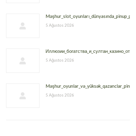
Məşhur_slot_oyunları_dünyasında_pinup_plat
5 Ağustos 2026
Иллюзии_богатства_и_султан_казино_откр
5 Ağustos 2026
Məşhur_oyunlar_və_yüksək_qazanclar_pin_up
5 Ağustos 2026